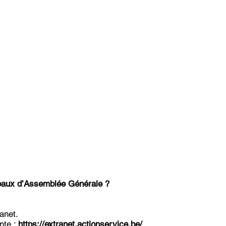
rbaux d’Assemblée Générale ?
ranet.
nte :
https://extranet.actionservice.be/