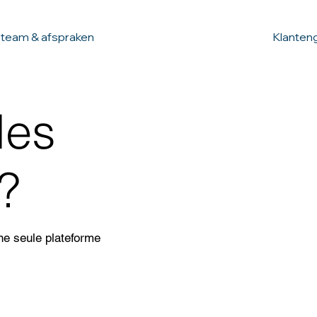
 team & afspraken
Klanten
les
?
ne seule plateforme